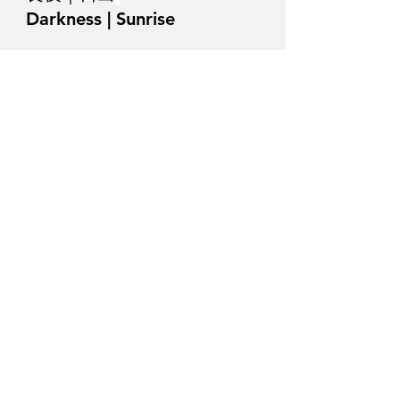
Darkness | Sunrise
主辦 Presented By
《瞬．樂團：爵士無界限—推廣與培育》獲香港特別行政
區政府「藝能發展資助計劃」的資助。節目內容並不反映
香港特別行政區政府的意見。
“Ensemble Transience: Jazz Across Boundaries —
Outreach & Incubation” is financially supported by the